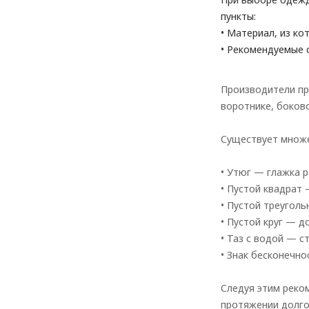
пункты:
• Материал, из ко
• Рекомендуемые 
Производители пр
воротнике, боков
Существует множе
• Утюг — глажка р
• Пустой квадрат 
• Пустой треугол
• Пустой круг — д
• Таз с водой — с
• Знак бесконечн
Следуя этим реко
протяжении долго