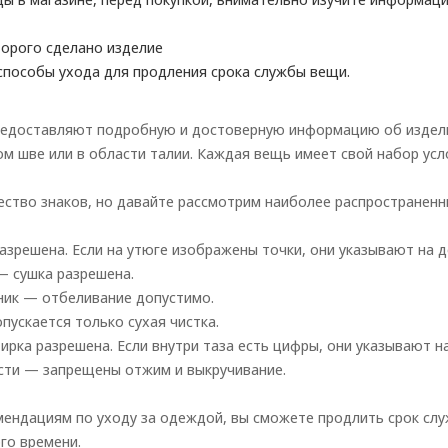
торого сделано изделие
способы ухода для продления срока службы вещи.
едоставляют подробную и достоверную информацию об изделии
ом шве или в области талии. Каждая вещь имеет свой набор усл
ство знаков, но давайте рассмотрим наиболее распространенн
азрешена. Если на утюге изображены точки, они указывают на 
— сушка разрешена.
ьник — отбеливание допустимо.
опускается только сухая чистка.
тирка разрешена. Если внутри таза есть цифры, они указывают 
ости — запрещены отжим и выкручивание.
мендациям по уходу за одеждой, вы сможете продлить срок слу
го времени.