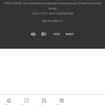
2000-2026 © Сеть магазинов одежды секонд-хенд «Планета Секонд
Хенд»
ООО "ПСХ", ИНН: 5003041660
МЫ НА АВИТО