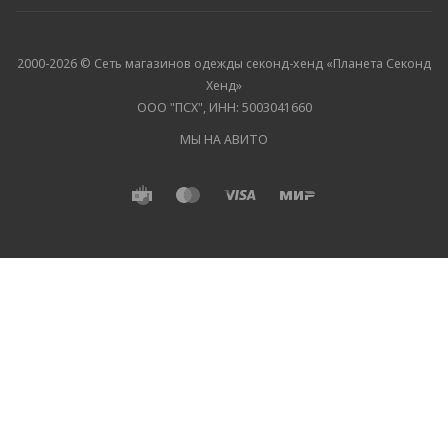
2000-2026 © Сеть магазинов одежды секонд-хенд «Планета Секонд
Хенд»
ООО "ПСХ", ИНН: 5003041660
МЫ НА АВИТО