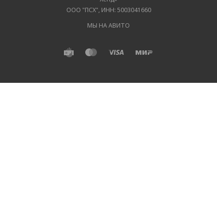
ООО "ПСХ", ИНН: 5003041660
МЫ НА АВИТО