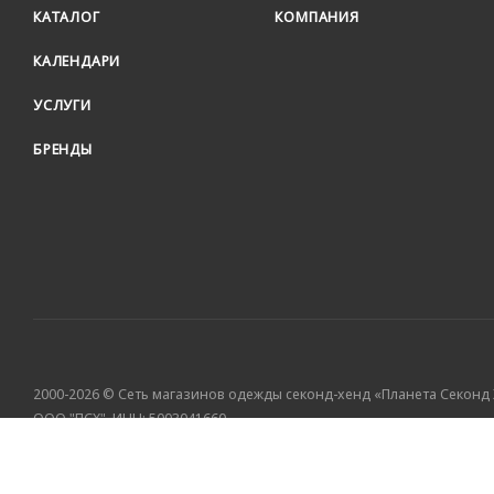
КАТАЛОГ
КОМПАНИЯ
КАЛЕНДАРИ
УСЛУГИ
БРЕНДЫ
2000-2026 © Сеть магазинов одежды секонд-хенд «Планета Секонд
ООО "ПСХ", ИНН: 5003041660
МЫ НА АВИТО