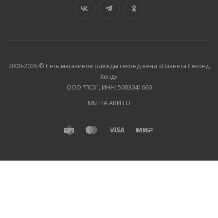
2000-2026 © Сеть магазинов одежды секонд-хенд «Планета Секонд
Хенд»
ООО "ПСХ", ИНН: 5003041660
МЫ НА АВИТО