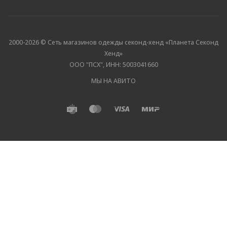
2000-2026 © Сеть магазинов одежды секонд-хенд «Планета Секонд
Хенд»
ООО "ПСХ", ИНН: 5003041660
МЫ НА АВИТО