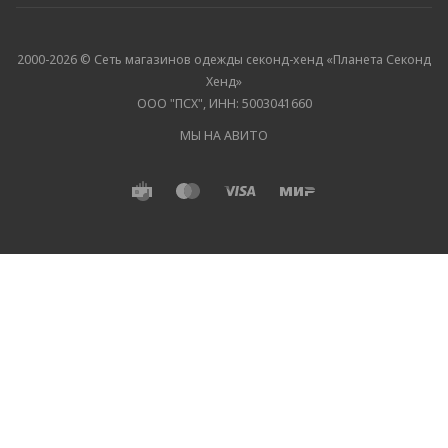
2000-2026 © Сеть магазинов одежды секонд-хенд «Планета Секонд
Хенд»
ООО "ПСХ", ИНН: 5003041660
МЫ НА АВИТО