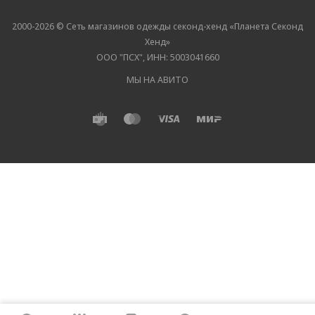
2000-2026 © Сеть магазинов одежды секонд-хенд «Планета Секонд
Хенд»
ООО "ПСХ", ИНН: 5003041660
МЫ НА АВИТО