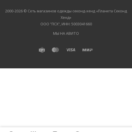
2000-2026 © Сеть магазинов одежды секонд-хенд «Планета Секонд
Хенд»
ООО "ПСХ", ИНН: 5003041660
МЫ НА АВИТО