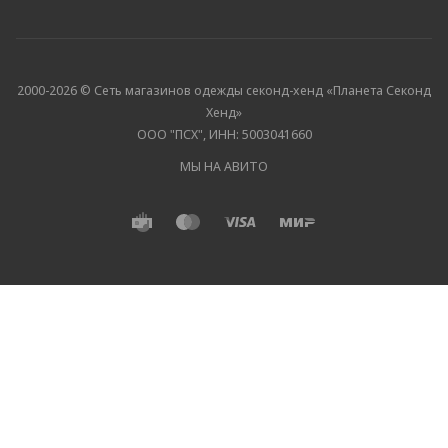
2000-2026 © Сеть магазинов одежды секонд-хенд «Планета Секонд
Хенд»
ООО "ПСХ", ИНН: 5003041660
МЫ НА АВИТО