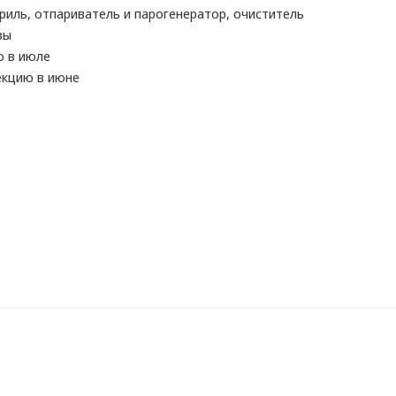
гриль, отпариватель и парогенератор, очиститель
зы
ю в июле
екцию в июне